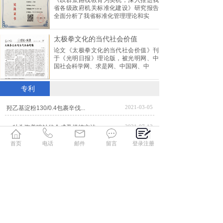
《以群众路线教育为契机，深入推进我
省各级政府机关标准化建设》研究报告
全面分析了我省标准化管理理论和实
太极拳文化的当代社会价值
论文《太极拳文化的当代社会价值》刊
于《光明日报》理论版，被光明网、中
国社会科学网、求是网、中国网、中
专利
2021-03-05
羟乙基淀粉130/0.4包裹辛伐...
2021-07-12
一种头孢美唑钠的合成及提纯方法
首页
电话
邮件
留言
登录注册
2021-07-10
电化学制备石墨烯/二氧化锰复合材...
2021-06-02
一种单硝酸异山梨酯缓释微丸及其制...
基础研究
2020-05-19
离子液体催化ATRP接枝纤维素分...